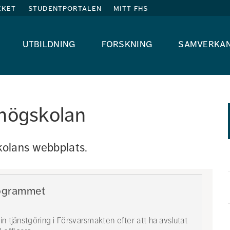
eket
studentportalen
mitt fhs
utbildning
forskning
samverka
shögskolan
olans webbplats. 
rogrammet
n tjänstgöring i Försvarsmakten efter att ha avslutat