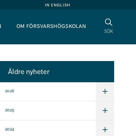
in english
Sök
n
om försvarshögskolan
sök
Äldre nyheter
2026
Undermeny
för
2026
2025
Undermeny
för
2025
2024
Undermeny