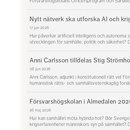
Försvarshögskolans Officersprogram och Särskild 
Nytt nätverk ska utforska AI och kri
17 jun 2026
Hur påverkar artificiell intelligens och autonoma
utvecklingen för samhälle, politik och säkerhet? De
Anni Carlsson tilldelas Stig Strömho
08 jun 2026
Anni Carlsson, adjunkt i konstitutionell rätt vid F
humanistisk rätts- och samhällsvetenskaplig forskn
Försvarshögskolan i Almedalen 202
26 maj 2026
Hur kan samhället möta hybrida hot? Bör Sverige
krigserfarenheter människors syn på samhället? De