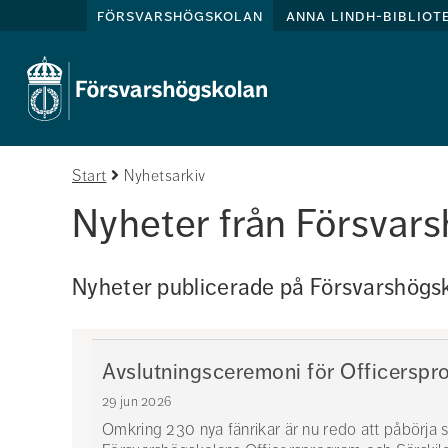
försvarshögskolan
anna lindh-bibliot
Start
Nyhetsarkiv
Nyheter från Försvar
Nyheter publicerade på Försvarshögsk
Avslutningsceremoni för Officersp
29 jun 2026
Omkring 230 nya fänrikar är nu redo att påbörja si