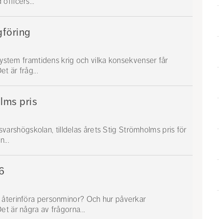
officers...
gföring
 system framtidens krig och vilka konsekvenser får
t är fråg...
lms pris
örsvarshögskolan, tilldelas årets Stig Strömholms pris för
...
6
 återinföra personminor? Och hur påverkar
t är några av frågorna...