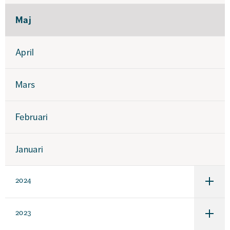
Maj
April
Mars
Februari
Januari
2024
Under
för
2024
2023
Under
för