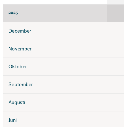
för
2026
2025
Under
för
2025
December
November
Oktober
September
Augusti
Juni