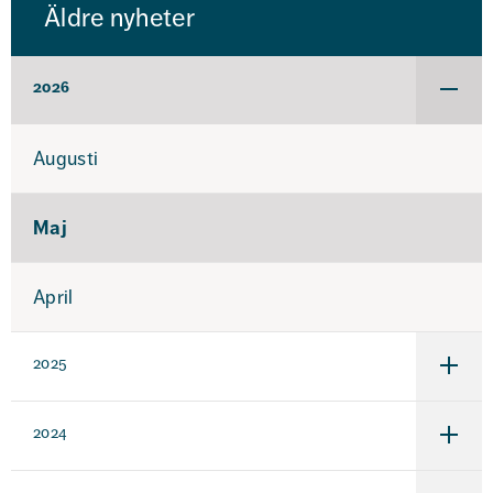
Äldre nyheter
2026
Under
för
2026
Augusti
Maj
April
2025
Under
för
2025
2024
Under
för
2024