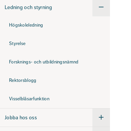
Ledning och styrning
Undermeny
för
Ledning
och
Högskoleledning
styrning
Styrelse
Forsknings- och utbildningsnämnd
Rektorsblogg
Visselblåsarfunktion
Jobba hos oss
Undermeny
för
Jobba