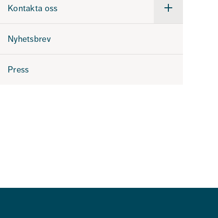
hos
Kontakta oss
oss
Undermeny
för
Kontakta
oss
Nyhetsbrev
Press