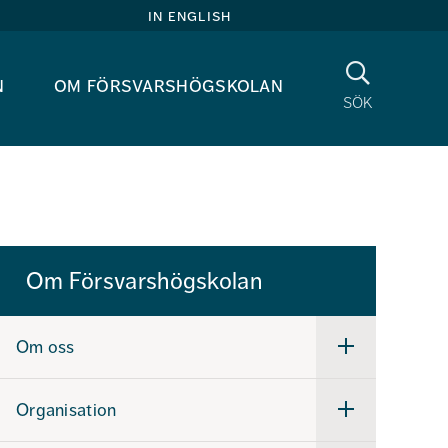
in english
Sök
n
om försvarshögskolan
sök
Om Försvarshögskolan
Om oss
Undermeny
för
Om
oss
Organisation
Undermeny
för
Organisation