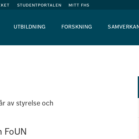
eket
studentportalen
mitt fhs
utbildning
forskning
samverka
r av styrelse och 
ch FoUN