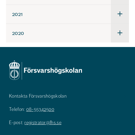
för
2022
2021
Underm
för
2021
2020
Underm
för
2020
Kontakta Försvarshögskolan
Telefon:
08-55342500
E-post:
registrator@fhs.se