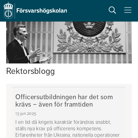
Sök
Meny
Rektorsblogg
Officersutbildningen har det som
krävs – även för framtiden
13 jun 2025
I en tid då krigets karaktär förändras snabbt,
ställs nya krav på officerens kompetens.
Erfarenheter från Ukraina, nationella operationer