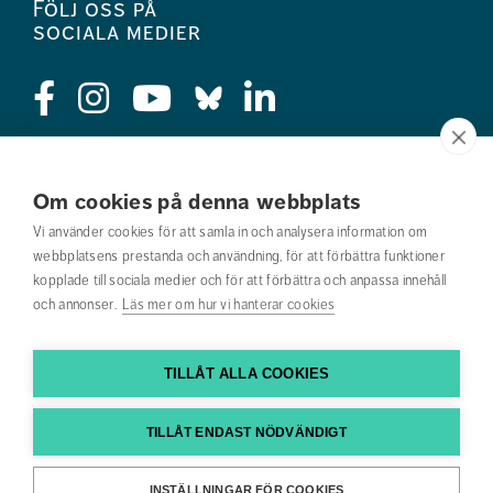
Följ oss på
sociala medier
Press
Om cookies på denna webbplats
Jobba hos oss
Vi använder cookies för att samla in och analysera information om
webbplatsens prestanda och användning, för att förbättra funktioner
Nyhetsbrev
kopplade till sociala medier och för att förbättra och anpassa innehåll
och annonser.
Läs mer om hur vi hanterar cookies
Om webbplatsen
Kontakta oss
TILLÅT ALLA COOKIES
Hitta till oss
TILLÅT ENDAST NÖDVÄNDIGT
Hitta din utbildning
INSTÄLLNINGAR FÖR COOKIES