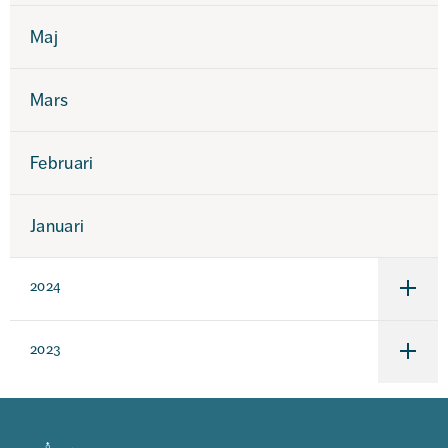
Maj
Mars
Februari
Januari
2024
Under
för
2024
2023
Under
för
2023