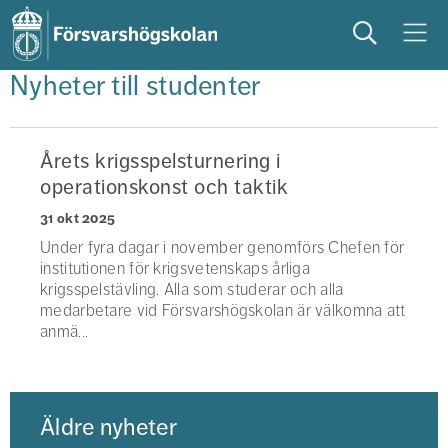
Sök
Meny
Nyheter till studenter
studera
på campus
studentliv
Årets krigsspelsturnering i
operationskonst och taktik
31 okt 2025
Under fyra dagar i november genomförs Chefen för
institutionen för krigsvetenskaps årliga
krigsspelstävling. Alla som studerar och alla
medarbetare vid Försvarshögskolan är välkomna att
anmä...
Äldre nyheter