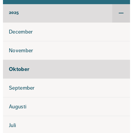
2025
Under
för
2025
December
November
Oktober
September
Augusti
Juli