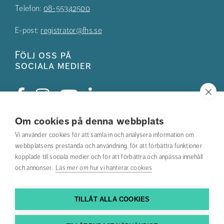
Telefon:
08-55342500
E-post:
registrator@fhs.se
Följ oss på
sociala medier
Om cookies på denna webbplats
Studentkåren
Vi använder cookies för att samla in och analysera information om
webbplatsens prestanda och användning, för att förbättra funktioner
Hitta din utbildning
kopplade till sociala medier och för att förbättra och anpassa innehåll
och annonser.
Läs mer om hur vi hanterar cookies
Hitta medarbetare
Kontakta oss
TILLÅT ALLA COOKIES
Hitta till oss