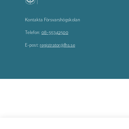
Kontakta Försvarshögskolan
Telefon:
08-55342500
E-post:
registrator@fhs.se