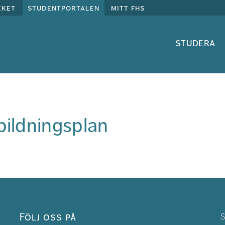
eket
studentportalen
mitt fhs
studera
bildningsplan
Följ oss på
S