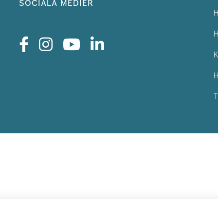
sociala medier
H
H
K
H
T