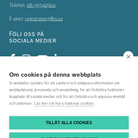
Telefon:
08-55342500
E-post:
registrator@fhs.se
Följ oss på
sociala medier
Om cookies på denna webbplats
Studentkåren
Vi använder cookies för att samla in och analysera information om
webbplatsens prestanda och användning, för att förbättra funktioner
Hitta din utbildning
kopplade till sociala medier och för att förbättra och anpassa innehåll
och annonser.
Läs mer om hur vi hanterar cookies
Hitta medarbetare
Kontakta oss
TILLÅT ALLA COOKIES
Hitta till oss