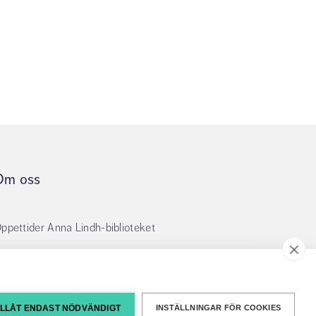
Om oss
ppettider Anna Lindh-biblioteket
m webbplatsen
illgänglighetsredogörelse
ILLÅT ENDAST NÖDVÄNDIGT
INSTÄLLNINGAR FÖR COOKIES