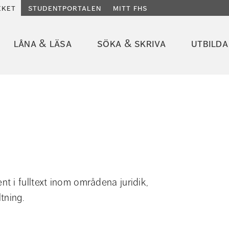
eket
studentportalen
mitt fhs
låna & läsa
söka & skriva
utbilda
 i fulltext inom områdena juridik, 
tning.