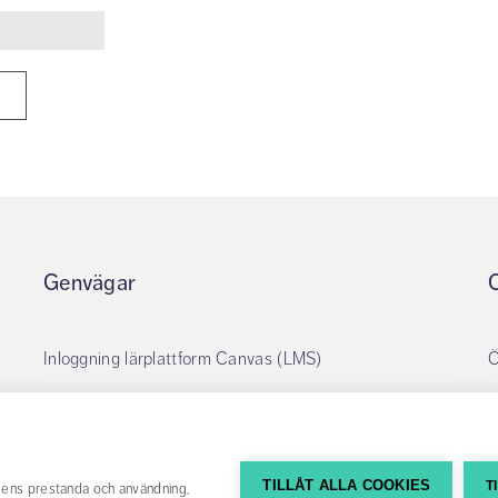
Genvägar
Inloggning lärplattform Canvas (LMS)
Ö
Ansök om lånekonto
O
Boka grupprum
T
TILLÅT ALLA COOKIES
T
tsens prestanda och användning,