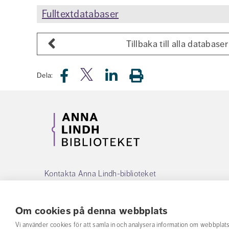
Fulltextdatabaser
Tillbaka till alla databaser
Dela:
Kontakta Anna Lindh-biblioteket
Telefon:
08-55342560
Om cookies på denna webbplats
E-post:
alb@fhs.se
Vi använder cookies för att samla in och analysera information om webbpla