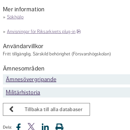
Mer information
» 
Sökhjälp
pdf, 280.6 kB.
» 
Anvisningar för Riksarkivets plug-in
Användarvillkor
Fritt tillgänglig, Särskild behörighet (Försvarshögskolan)
Ämnesområden
Ämnesövergripande
Militärhistoria
Tillbaka till alla databaser
Dela: