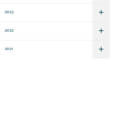
för
2024
2023
Undermeny
för
2023
2022
Undermeny
för
2022
2021
Undermeny
för
2021