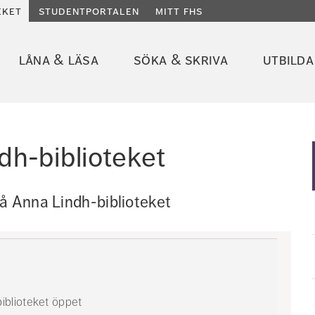
eket
studentportalen
mitt fhs
låna & läsa
söka & skriva
utbilda
dh-biblioteket
å Anna Lindh-biblioteket
iblioteket öppet