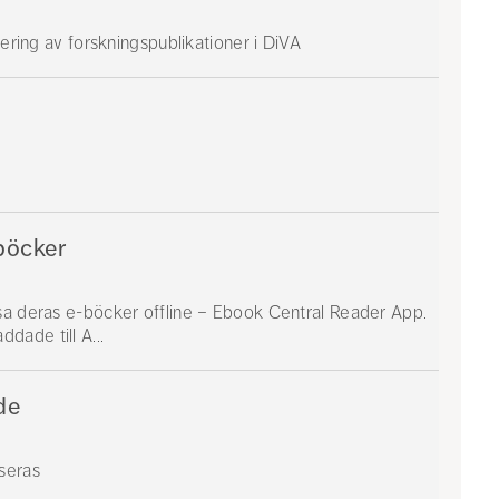
rering av forskningspublikationer i DiVA
-böcker
äsa deras e-böcker offline – Ebook Central Reader App.
ade till A...
de
seras