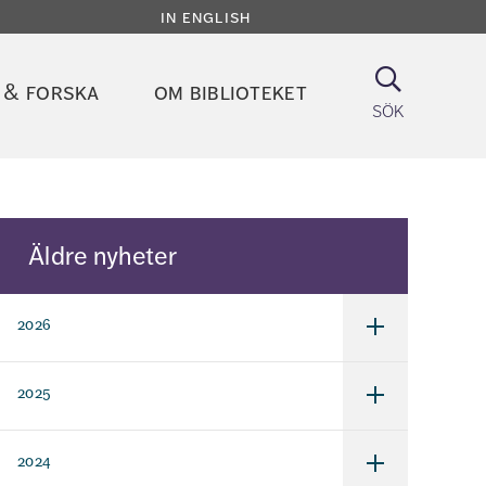
in english
Sök
 & forska
om biblioteket
sök
Äldre nyheter
2026
Undermeny
för
2026
2025
Undermeny
för
2025
2024
Undermeny