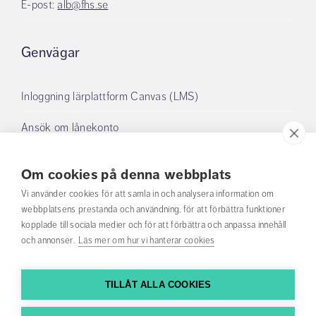
E-post:
alb@fhs.se
Genvägar
Inloggning lärplattform Canvas (LMS)
Ansök om lånekonto
Boka grupprum
Om cookies på denna webbplats
Mina lån
Vi använder cookies för att samla in och analysera information om
webbplatsens prestanda och användning, för att förbättra funktioner
kopplade till sociala medier och för att förbättra och anpassa innehåll
Om oss
och annonser.
Läs mer om hur vi hanterar cookies
Öppettider Anna Lindh-biblioteket
TILLÅT ALLA COOKIES
Om webbplatsen