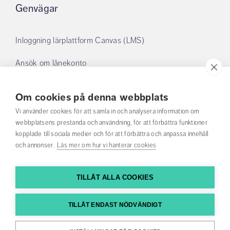
Genvägar
Inloggning lärplattform Canvas (LMS)
Ansök om lånekonto
Boka grupprum
Om cookies på denna webbplats
Mina lån
Vi använder cookies för att samla in och analysera information om
webbplatsens prestanda och användning, för att förbättra funktioner
kopplade till sociala medier och för att förbättra och anpassa innehåll
Om oss
och annonser.
Läs mer om hur vi hanterar cookies
Öppettider Anna Lindh-biblioteket
TILLÅT ALLA COOKIES
Om webbplatsen
TILLÅT ENDAST NÖDVÄNDIGT
Tillgänglighetsredogörelse