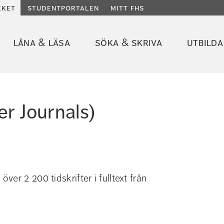
eket
studentportalen
mitt fhs
låna & läsa
söka & skriva
utbilda
er Journals)
r 2 200 tidskrifter i fulltext från 