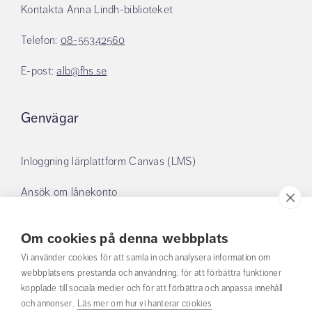
Kontakta Anna Lindh-biblioteket
Telefon:
08-55342560
E-post:
alb@fhs.se
Genvägar
Inloggning lärplattform Canvas (LMS)
Ansök om lånekonto
Boka grupprum
Om cookies på denna webbplats
Mina lån
Vi använder cookies för att samla in och analysera information om
webbplatsens prestanda och användning, för att förbättra funktioner
kopplade till sociala medier och för att förbättra och anpassa innehåll
Om oss
och annonser.
Läs mer om hur vi hanterar cookies