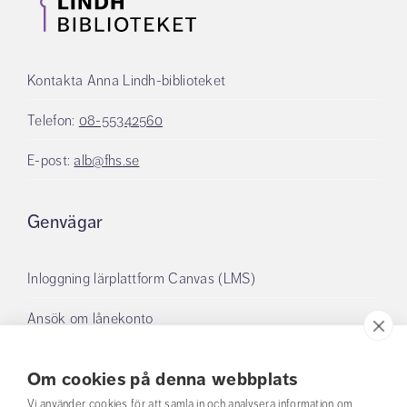
Kontakta Anna Lindh-biblioteket
Telefon:
08-55342560
E-post:
alb@fhs.se
Genvägar
Inloggning lärplattform Canvas (LMS)
Ansök om lånekonto
Boka grupprum
Om cookies på denna webbplats
Mina lån
Vi använder cookies för att samla in och analysera information om