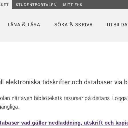
eket
studentportalen
mitt fhs
låna & läsa
söka & skriva
utbilda
ill elektroniska tidskrifter och databaser via b
lan når även bibliotekets resurser på distans. Logga
gängliga.
tabaser vad gäller nedladdning, utskrift och kopi