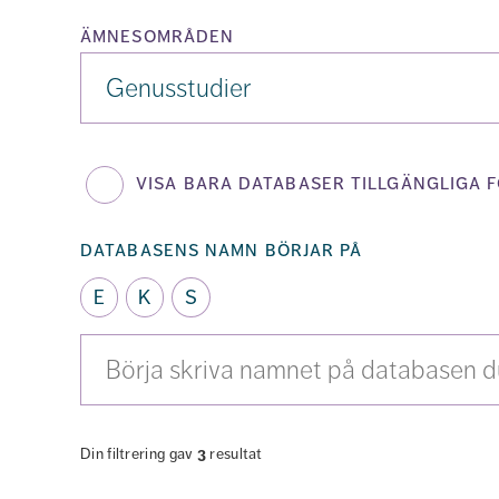
ämnesområden
Ämnesområden
visa bara databaser tillgängliga f
databasens namn börjar på
E
K
S
Sök
bland
alla
databaser
Din filtrering gav
3
resultat