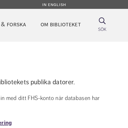
in english
Sök
 & forska
om biblioteket
sök
ibliotekets publika datorer.
 in med ditt FHS-konto när databasen har 
ering