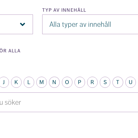
typ av innehåll
Typ
av
innehåll
ör alla
J
K
L
M
N
O
P
R
S
T
U