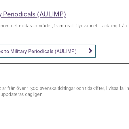
ary Periodicals (AULIMP)
r inom det militära området, framförallt flygvapnet. Täckning från 
ex to Military Periodicals (AULIMP)
lar från över 1 300 svenska tidningar och tidskrifter, i vissa fall
en uppdateras dagligen.