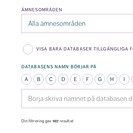
ämnesområden
Ämnesområden
visa bara databaser tillgängliga f
databasens namn börjar på
A
B
C
D
E
F
G
H
I
Sök
bland
alla
databaser
Din filtrering gav
107
resultat