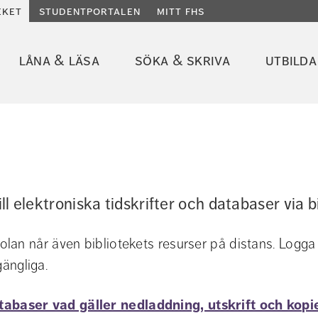
eket
studentportalen
mitt fhs
låna & läsa
söka & skriva
utbilda
ill elektroniska tidskrifter och databaser via b
lan når även bibliotekets resurser på distans. Logga
gängliga.
tabaser vad gäller nedladdning, utskrift och kopi