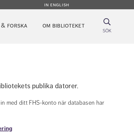
in english
Sök
 & forska
om biblioteket
sök
ibliotekets publika datorer.
 in med ditt FHS-konto när databasen har 
ering