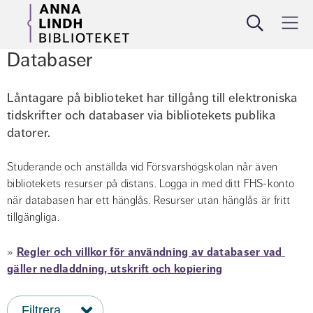
Sök
Meny
Databaser
låna
söka
utbilda
om
Låntagare på biblioteket har tillgång till elektroniska 
tidskrifter och databaser via bibliotekets publika 
datorer.
Studerande och anställda vid Försvarshögskolan når även 
bibliotekets resurser på distans. Logga in med ditt FHS-konto 
när databasen har ett hänglås. Resurser utan hänglås är fritt 
tillgängliga.
» 
Regler och villkor för användning av databaser vad 
gäller nedladdning, utskrift och kopiering
Filtrera