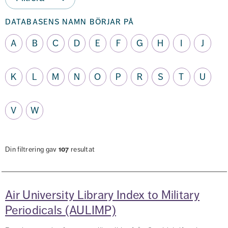
databasens namn börjar på
A
B
C
D
E
F
G
H
I
J
K
L
M
N
O
P
R
S
T
U
V
W
Din filtrering gav
107
resultat
Air University Library Index to Military
Periodicals (AULIMP)