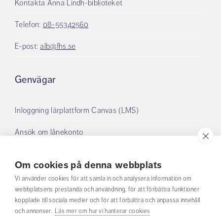
Kontakta Anna Lindh-biblioteket
Telefon:
08-55342560
E-post:
alb@fhs.se
Genvägar
Inloggning lärplattform Canvas (LMS)
Ansök om lånekonto
Boka grupprum
Om cookies på denna webbplats
Mina lån
Vi använder cookies för att samla in och analysera information om
webbplatsens prestanda och användning, för att förbättra funktioner
kopplade till sociala medier och för att förbättra och anpassa innehåll
Om oss
och annonser.
Läs mer om hur vi hanterar cookies