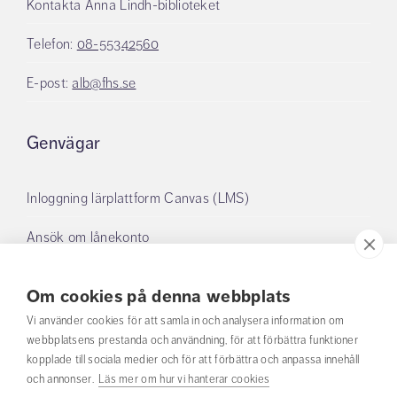
Kontakta Anna Lindh-biblioteket
Telefon:
08-55342560
E-post:
alb@fhs.se
Genvägar
Inloggning lärplattform Canvas (LMS)
Ansök om lånekonto
Boka grupprum
Om cookies på denna webbplats
Mina lån
Vi använder cookies för att samla in och analysera information om
webbplatsens prestanda och användning, för att förbättra funktioner
kopplade till sociala medier och för att förbättra och anpassa innehåll
Om oss
och annonser.
Läs mer om hur vi hanterar cookies