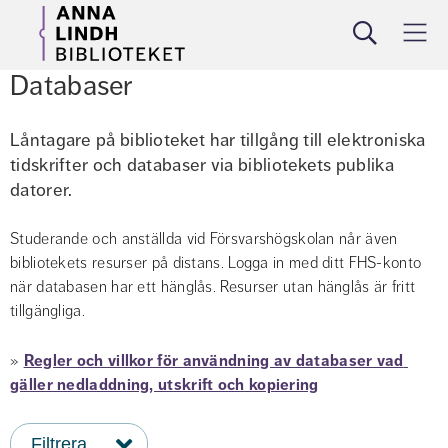
Sök
Meny
Databaser
låna
söka
utbilda
om
Låntagare på biblioteket har tillgång till elektroniska 
tidskrifter och databaser via bibliotekets publika 
datorer.
Studerande och anställda vid Försvarshögskolan når även 
bibliotekets resurser på distans. Logga in med ditt FHS-konto 
när databasen har ett hänglås. Resurser utan hänglås är fritt 
tillgängliga.
» 
Regler och villkor för användning av databaser vad 
gäller nedladdning, utskrift och kopiering
Filtrera