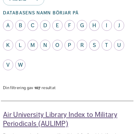
databasens namn börjar på
A
B
C
D
E
F
G
H
I
J
K
L
M
N
O
P
R
S
T
U
V
W
Din filtrering gav
107
resultat
Air University Library Index to Military
Periodicals (AULIMP)