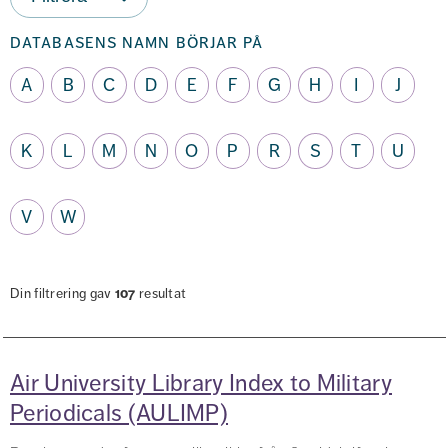
databasens namn börjar på
A
B
C
D
E
F
G
H
I
J
K
L
M
N
O
P
R
S
T
U
V
W
Din filtrering gav
107
resultat
Air University Library Index to Military
Periodicals (AULIMP)