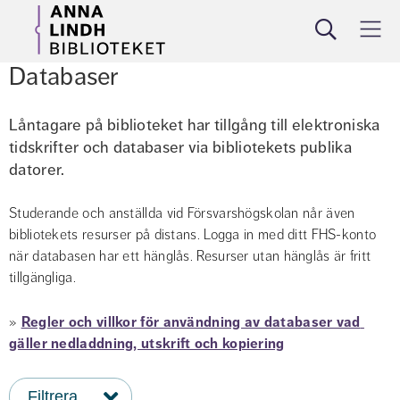
Sök
Meny
Databaser
låna
söka
utbilda
om
Låntagare på biblioteket har tillgång till elektroniska 
tidskrifter och databaser via bibliotekets publika 
datorer.
Studerande och anställda vid Försvarshögskolan når även 
bibliotekets resurser på distans. Logga in med ditt FHS-konto 
när databasen har ett hänglås. Resurser utan hänglås är fritt 
tillgängliga.
» 
Regler och villkor för användning av databaser vad 
gäller nedladdning, utskrift och kopiering
Filtrera