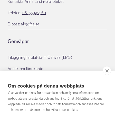
Kontakta Anna Lindh-biblioteket
Telefon:
08-55342560
E-post:
alb@fhs.se
Genvägar
Inloggning lärplattform Canvas (LMS)
Ansök om lånekonto
Boka grupprum
Om cookies på denna webbplats
Mina lån
Vi använder cookies för att samla in och analysera information om
webbplatsens prestanda och användning, för att förbättra funktioner
kopplade till sociala medier och för att förbättra och anpassa innehåll
Om oss
och annonser.
Läs mer om hur vi hanterar cookies