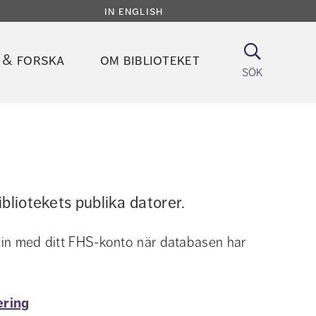
in english
Sök
 & forska
om biblioteket
sök
ibliotekets publika datorer.
 in med ditt FHS-konto när databasen har 
ering