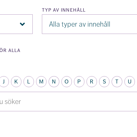
typ av innehåll
Typ
av
innehåll
ör alla
J
K
L
M
N
O
P
R
S
T
U