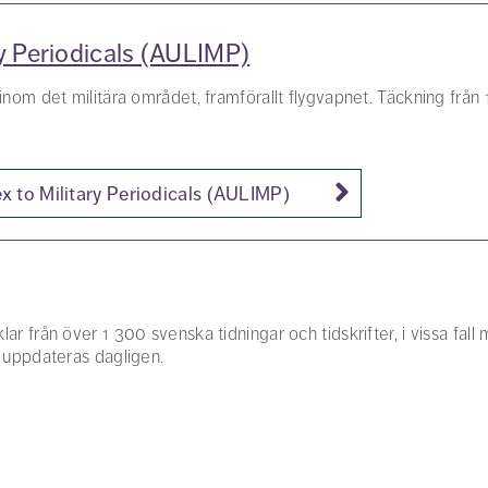
ary Periodicals (AULIMP)
r inom det militära området, framförallt flygvapnet. Täckning från 
ex to Military Periodicals (AULIMP)
lar från över 1 300 svenska tidningar och tidskrifter, i vissa fall
en uppdateras dagligen.