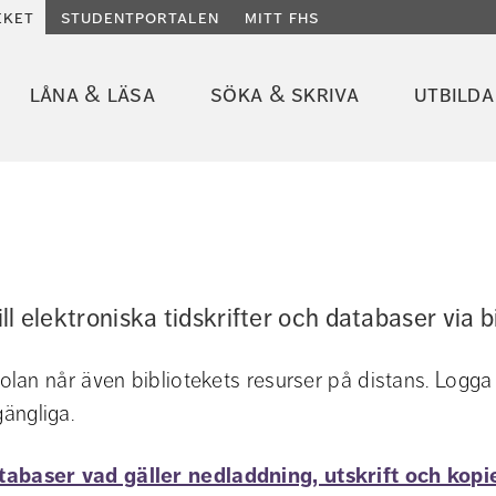
eket
studentportalen
mitt fhs
låna & läsa
söka & skriva
utbilda
ill elektroniska tidskrifter och databaser via b
lan når även bibliotekets resurser på distans. Logga
gängliga.
tabaser vad gäller nedladdning, utskrift och kopi