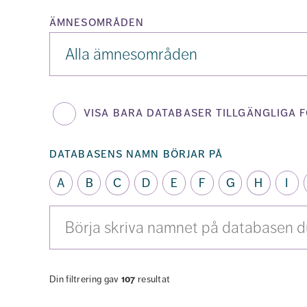
ämnesområden
Ämnesområden
visa bara databaser tillgängliga f
databasens namn börjar på
A
B
C
D
E
F
G
H
I
Sök
bland
alla
databaser
Din filtrering gav
107
resultat