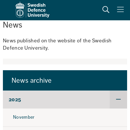
Search
Meny
News
News published on the website of the Swedish 
Defence University. 
News archive
2025
Under
för
2025
November