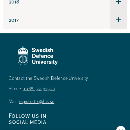
2018
Under
för
2018
2017
Under
för
2017
Contact the Swedish Defence University
Phone:
+468-55342500
Mail:
registrator@fhs.se
Follow us in
social media