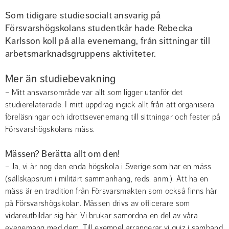
Som tidigare studiesocialt ansvarig på 
Försvarshögskolans studentkår hade Rebecka 
Karlsson koll på alla evenemang, från sittningar till 
arbets­marknadsgruppens aktiviteter.
Mer än studiebevakning
– Mitt ansvarsområde var allt som ligger utanför det 
studierelaterade. I mitt uppdrag ingick allt från att organisera 
föreläsningar och idrottsevenemang till sittningar och fester på 
Försvarshögskolans mäss.
Mässen? Berätta allt om den!
– Ja, vi är nog den enda högskola i Sverige som har en mäss 
(sällskapsrum i militärt sammanhang, reds. anm.). Att ha en 
mäss är en tradition från Försvarsmakten som också finns här 
på Försvarshögskolan. Mässen drivs av officerare som 
vidareutbildar sig här. Vi brukar samordna en del av våra 
evenemang med dem. Till exempel arrangerar vi quiz i samband 