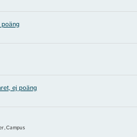
j poäng
ret, ej poäng
cer
Campus