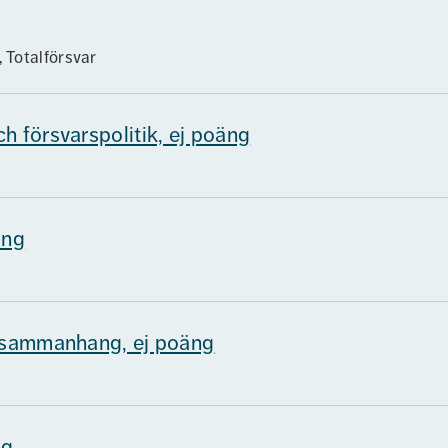
 Totalförsvar
h försvarspolitik, ej poäng
äng
a sammanhang, ej poäng
ng