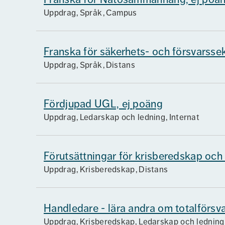
Uppdrag
Språk
Campus
Franska för säkerhets- och försvarsse
Uppdrag
Språk
Distans
Fördjupad UGL, ej poäng
Uppdrag
Ledarskap och ledning
Internat
Förutsättningar för krisberedskap och 
Uppdrag
Krisberedskap
Distans
Handledare - lära andra om totalförsv
Uppdrag
Krisberedskap, Ledarskap och ledning,