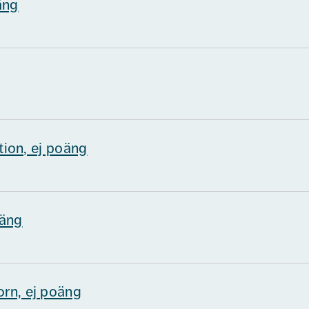
äng
ution, ej poäng
oäng
orn, ej poäng