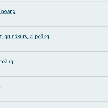
j poäng
, grundkurs, ej poäng
 poäng
g