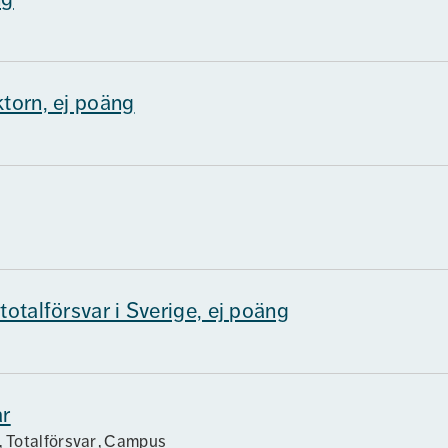
ktorn, ej poäng
totalförsvar i Sverige, ej poäng
ar
 Totalförsvar
Campus