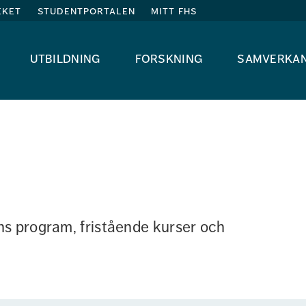
eket
studentportalen
mitt fhs
utbildning
forskning
samverka
s program, fristående kurser och 