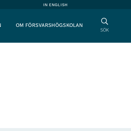
in english
Sök
n
om försvarshögskolan
sök