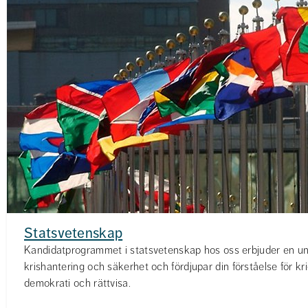
Statsvetenskap
Kandidatprogrammet i statsvetenskap hos oss erbjuder en uni
krishantering och säkerhet och fördjupar din förståelse för kri
demokrati och rättvisa.