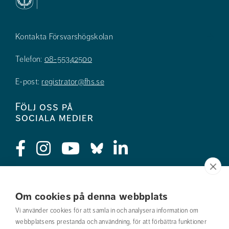
Kontakta Försvarshögskolan
Telefon:
08-55342500
E-post:
registrator@fhs.se
Följ oss på
sociala medier
Press
Om cookies på denna webbplats
Jobba hos oss
Vi använder cookies för att samla in och analysera information om
webbplatsens prestanda och användning, för att förbättra funktioner
Nyhetsbrev