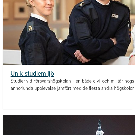
Unik studiemiljö
Studier vid Försvarshögskolan - en både civil och militär högs
annorlunda upplevelse jämfört med de flesta andra högskolor 