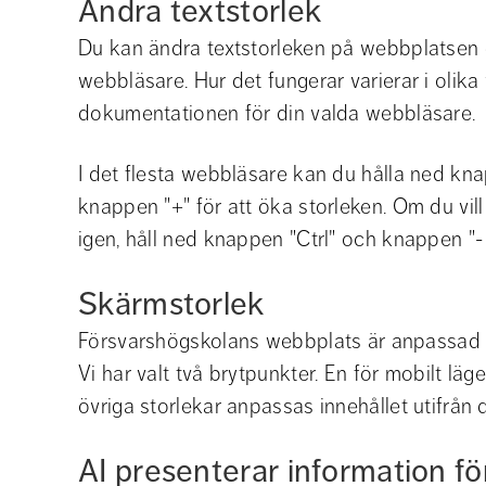
Ändra textstorlek
Du kan ändra textstorleken på webbplatsen ge
webbläsare. Hur det fungerar varierar i olika w
dokumentationen för din valda webbläsare.
I det flesta webbläsare kan du hålla ned kna
knappen "+" för att öka storleken. Om du vil
igen, håll ned knappen "Ctrl" och knappen "- 
Skärmstorlek
Försvarshögskolans webbplats är anpassad fö
Vi har valt två brytpunkter. En för mobilt läg
övriga storlekar anpassas innehållet utifrån
AI presenterar information f