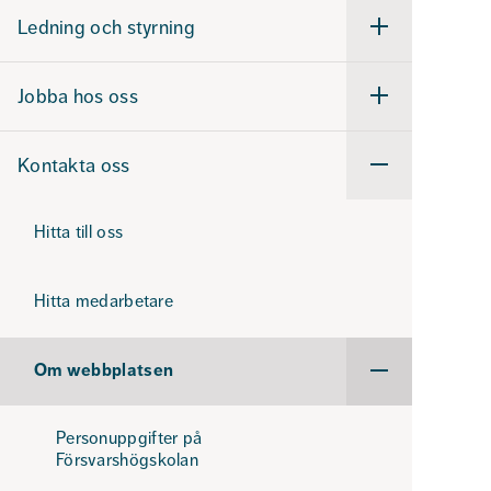
Ledning och styrning
Undermeny
för
Ledning
och
Jobba hos oss
styrning
Undermeny
för
Jobba
hos
Kontakta oss
oss
Undermeny
för
Kontakta
oss
Hitta till oss
Hitta medarbetare
Om webbplatsen
Undermeny
för
Om
webbplatsen
Personuppgifter på
Försvarshögskolan