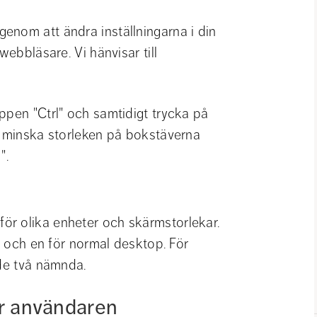
nom att ändra inställningarna i din 
ebbläsare. Vi hänvisar till 
ppen "Ctrl" och samtidigt trycka på 
l minska storleken på bokstäverna 
".
r olika enheter och skärmstorlekar. 
e och en för normal desktop. För 
 de två nämnda.
ör användaren