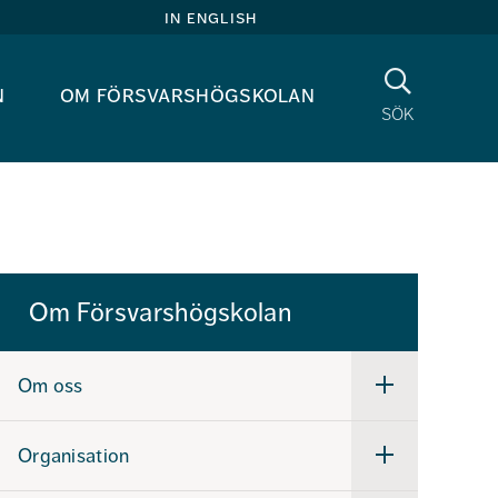
in english
Sök
n
om försvarshögskolan
sök
Om Försvarshögskolan
Om oss
Undermeny
för
Om
oss
Organisation
Undermeny
för
Organisation