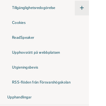
Tillgänglighetsredogörelse
Undermeny
för
Tillgänglighetsre
Cookies
ReadSpeaker
Upphovsrätt på webbplatsen
Utgivningsbevis
RSS-flöden från Försvarshögskolan
Upphandlingar