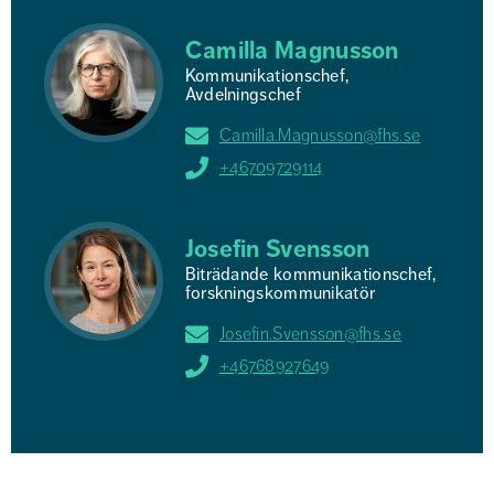
Camilla Magnusson
Kommunikationschef,
Avdelningschef
Camilla.Magnusson@fhs.se
+46709729114
Josefin Svensson
Biträdande kommunikationschef,
forskningskommunikatör
Josefin.Svensson@fhs.se
+46768927649