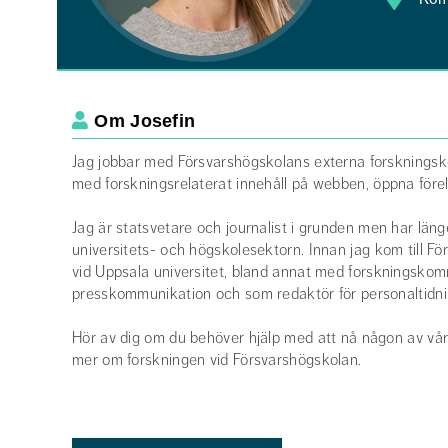
Om Josefin
Beskrivning om dig själv
Jag jobbar med Försvarshögskolans externa forsknings
med forskningsrelaterat innehåll på webben, öppna före
Jag är statsvetare och journalist i grunden men har lä
universitets- och högskolesektorn. Innan jag kom till F
vid Uppsala universitet, bland annat med forskningskom
presskommunikation och som redaktör för personaltidni
Hör av dig om du behöver hjälp med att nå någon av våra
mer om forskningen vid Försvarshögskolan.