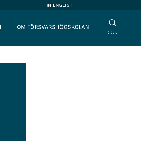
in english
Sök
n
om försvarshögskolan
sök