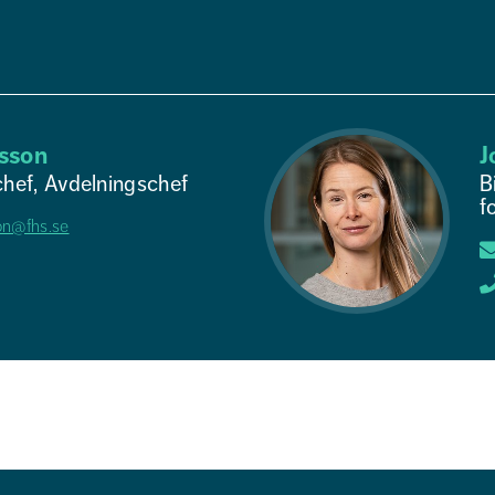
sson
J
hef, Avdelningschef
B
f
on@fhs.se