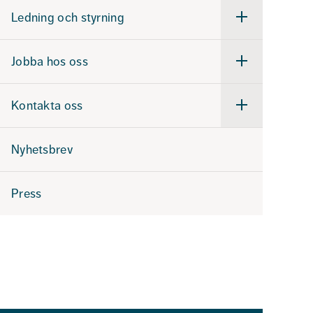
Ledning och styrning
Undermeny
för
Ledning
och
Jobba hos oss
styrning
Undermeny
för
Jobba
hos
Kontakta oss
oss
Undermeny
för
Kontakta
oss
Nyhetsbrev
Press