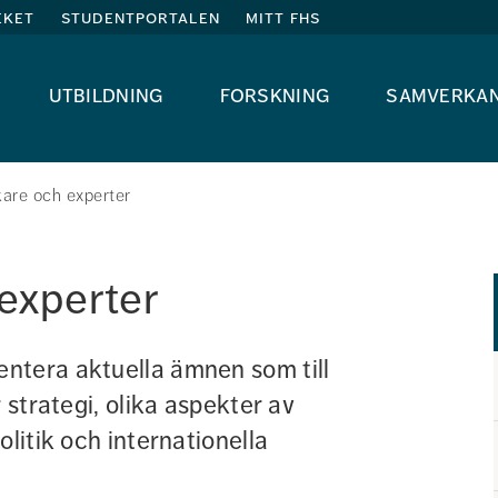
eket
studentportalen
mitt fhs
utbildning
forskning
samverka
kare och experter
experter 
ntera aktuella ämnen som till 
 strategi, olika aspekter av 
litik och internationella 