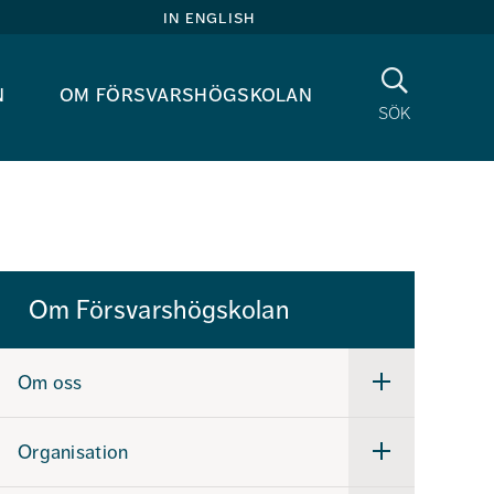
in english
Sök
n
om försvarshögskolan
sök
Om Försvarshögskolan
Om oss
Undermeny
för
Om
oss
Organisation
Undermeny
för
Organisation