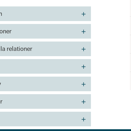
n
ioner
la relationer
v
r