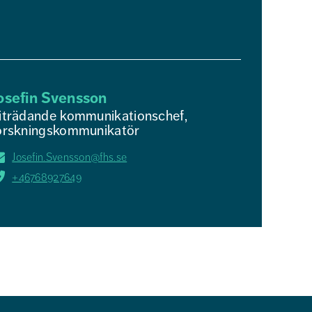
osefin Svensson
iträdande kommunikationschef,
orskningskommunikatör
Josefin.Svensson@fhs.se
+46768927649