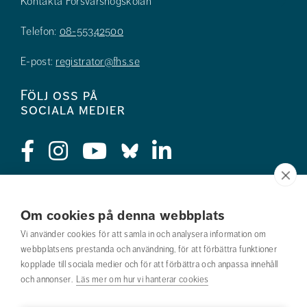
Kontakta Försvarshögskolan
Telefon:
08-55342500
E-post:
registrator@fhs.se
Följ oss på
sociala medier
Press
Om cookies på denna webbplats
Jobba hos oss
Vi använder cookies för att samla in och analysera information om
webbplatsens prestanda och användning, för att förbättra funktioner
Nyhetsbrev
kopplade till sociala medier och för att förbättra och anpassa innehåll
och annonser.
Läs mer om hur vi hanterar cookies
Om webbplatsen