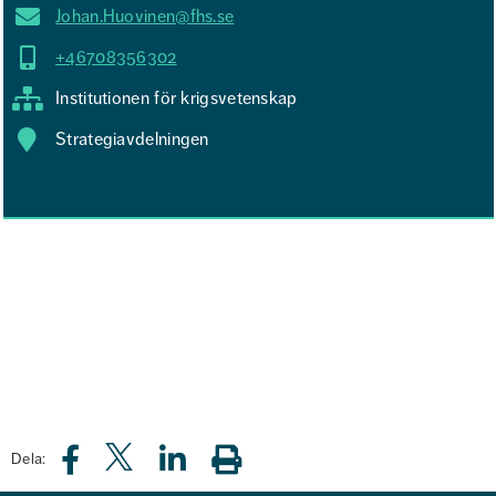
Johan.Huovinen@fhs.se
+46708356302
Institutionen för krigsvetenskap
Strategiavdelningen
Dela: