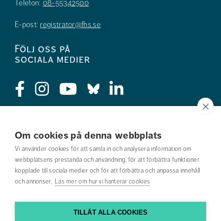
Telefon:
08-55342500
E-post:
registrator@fhs.se
Följ oss på
sociala medier
Press
Om cookies på denna webbplats
Jobba hos oss
Vi använder cookies för att samla in och analysera information om
webbplatsens prestanda och användning, för att förbättra funktioner
Nyhetsbrev
kopplade till sociala medier och för att förbättra och anpassa innehåll
och annonser.
Läs mer om hur vi hanterar cookies
Om webbplatsen
Kontakta oss
TILLÅT ALLA COOKIES