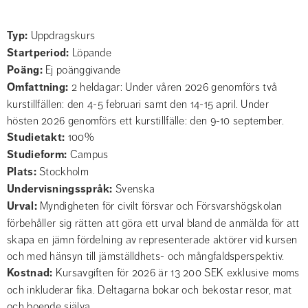
Typ
Uppdragskurs
Startperiod
Löpande
Poäng
Ej poänggivande
Omfattning
2 heldagar: Under våren 2026 genomförs två
kurstillfällen: den 4-5 februari samt den 14-15 april. Under
hösten 2026 genomförs ett kurstillfälle: den 9-10 september.
Studietakt
100%
Studieform
Campus
Plats
Stockholm
Undervisnings­språk
Svenska
Urval
Myndigheten för civilt försvar och Försvarshögskolan
förbehåller sig rätten att göra ett urval bland de anmälda för att
skapa en jämn fördelning av representerade aktörer vid kursen
och med hänsyn till jämställdhets- och mångfaldsperspektiv.
Kostnad
Kursavgiften för 2026 är 13 200 SEK exklusive moms
och inkluderar fika. Deltagarna bokar och bekostar resor, mat
och boende själva.