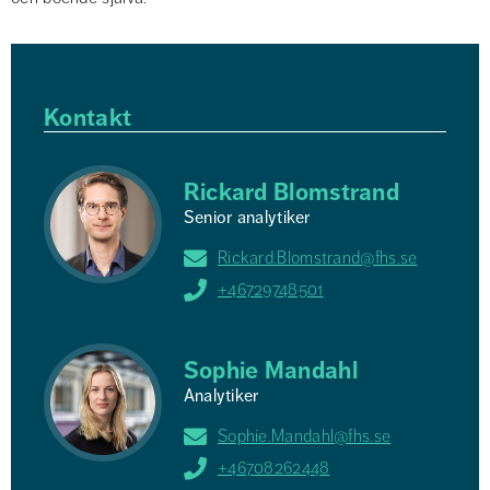
Kontakt
Rickard Blomstrand
Senior analytiker
Rickard.Blomstrand@fhs.se
+46729748501
Sophie Mandahl
Analytiker
Sophie.Mandahl@fhs.se
+46708262448