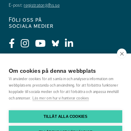
E-post:
registrator@fhs.se
Följ oss på
sociala medier
Press
Om cookies på denna webbplats
Jobba hos oss
Vi använder cookies för att samla in och analysera information om
webbplatsens prestanda och användning, för att förbättra funktioner
Nyhetsbrev
kopplade till sociala medier och för att förbättra och anpassa innehåll
och annonser.
Läs mer om hur vi hanterar cookies
Om webbplatsen
Kontakta oss
TILLÅT ALLA COOKIES
Hitta till oss