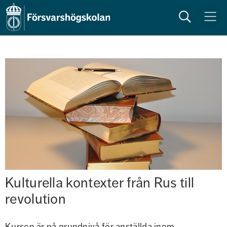
Sök
Meny
Kulturella kontexter från Rus till 
revolution
Kursen är på grundnivå för anställda inom 