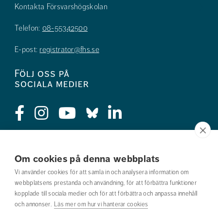
Kontakta Försvarshögskolan
Telefon:
08-55342500
E-post:
registrator@fhs.se
Följ oss på
sociala medier
Press
Om cookies på denna webbplats
Jobba hos oss
Vi använder cookies för att samla in och analysera information om
webbplatsens prestanda och användning, för att förbättra funktioner
Nyhetsbrev
kopplade till sociala medier och för att förbättra och anpassa innehåll
och annonser.
Läs mer om hur vi hanterar cookies
Om webbplatsen