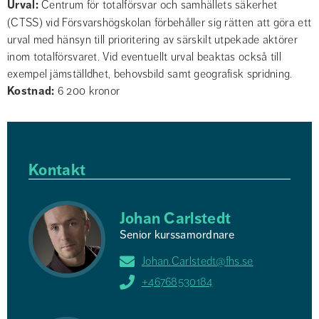
Urval
Centrum för totalförsvar och samhällets säkerhet
(CTSS) vid Försvarshögskolan förbehåller sig rätten att göra ett
urval med hänsyn till prioritering av särskilt utpekade aktörer
inom totalförsvaret. Vid eventuellt urval beaktas också till
exempel jämställdhet, behovsbild samt geografisk spridning.
Kostnad
6 200 kronor
Kontakt
Johan Carlstedt
Senior kurssamordnare
Johan.Carlstedt@fhs.se
+46768530184