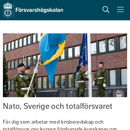
Sök
Meny
Nato, Sverige och totalförsvaret
För dig som arbetar med krisberedskap och 
totalförsvar ger kursen fördjupade kunskaper om 