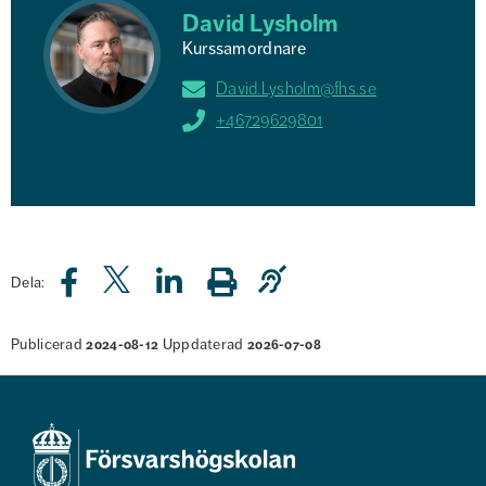
David Lysholm
Kurssamordnare
David.Lysholm@fhs.se
+46729629801
Dela:
Publicerad
Uppdaterad
2024-08-12
2026-07-08