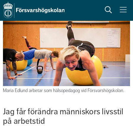
Sök
Meny
Maria Edlund arbetar som hälsopedagog vid Försvarshögskolan.
Jag får förändra människors livsstil 
på arbetstid