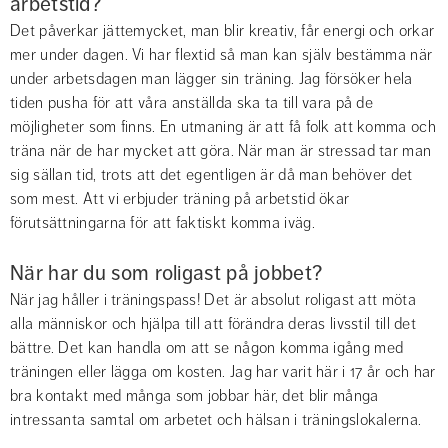
arbetstid?
Det påverkar jättemycket, man blir kreativ, får energi och orkar 
mer under dagen. Vi har flextid så man kan själv bestämma när 
under arbetsdagen man lägger sin träning. Jag försöker hela 
tiden pusha för att våra anställda ska ta till vara på de 
möjligheter som finns. En utmaning är att få folk att komma och 
träna när de har mycket att göra. När man är stressad tar man 
sig sällan tid, trots att det egentligen är då man behöver det 
som mest. Att vi erbjuder träning på arbetstid ökar 
förutsättningarna för att faktiskt komma iväg.
När har du som roligast på jobbet?
När jag håller i träningspass! Det är absolut roligast att möta 
alla människor och hjälpa till att förändra deras livsstil till det 
bättre. Det kan handla om att se någon komma igång med 
träningen eller lägga om kosten. Jag har varit här i 17 år och har 
bra kontakt med många som jobbar här, det blir många 
intressanta samtal om arbetet och hälsan i träningslokalerna.