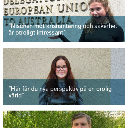
”Nischen mot krishantering och säkerhet
är otroligt intressant”
”Här får du nya perspektiv på en orolig
värld”