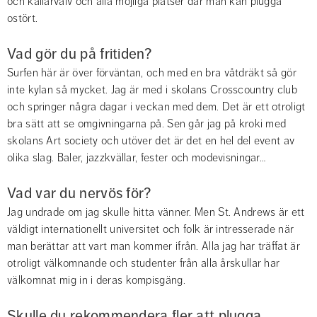
och källarvalv och alla möjliga platser där man kan plugga 
ostört.
Vad gör du på fritiden?
Surfen här är över förväntan, och med en bra våtdräkt så gör 
inte kylan så mycket. Jag är med i skolans Crosscountry club 
och springer några dagar i veckan med dem. Det är ett otroligt 
bra sätt att se omgivningarna på. Sen går jag på kroki med 
skolans Art society och utöver det är det en hel del event av 
olika slag. Baler, jazzkvällar, fester och modevisningar…
Vad var du nervös för?
Jag undrade om jag skulle hitta vänner. Men St. Andrews är ett 
väldigt internationellt universitet och folk är intresserade när 
man berättar att vart man kommer ifrån. Alla jag har träffat är 
otroligt välkomnande och studenter från alla årskullar har 
välkomnat mig in i deras kompisgäng.
Skulle du rekommendera fler att plugga 