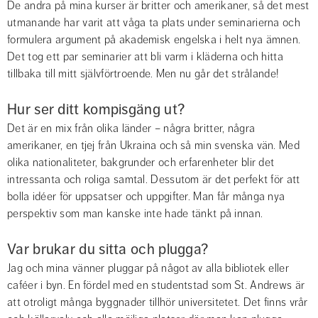
De andra på mina kurser är britter och amerikaner, så det mest 
utmanande har varit att våga ta plats under seminarierna och 
formulera argument på akademisk engelska i helt nya ämnen. 
Det tog ett par seminarier att bli varm i kläderna och hitta 
tillbaka till mitt självförtroende. Men nu går det strålande!
Hur ser ditt kompisgäng ut?
Det är en mix från olika länder – några britter, några 
amerikaner, en tjej från Ukraina och så min svenska vän. Med 
olika nationaliteter, bakgrunder och erfarenheter blir det 
intressanta och roliga samtal. Dessutom är det perfekt för att 
bolla idéer för uppsatser och uppgifter. Man får många nya 
perspektiv som man kanske inte hade tänkt på innan.
Var brukar du sitta och plugga?
Jag och mina vänner pluggar på något av alla bibliotek eller 
caféer i byn. En fördel med en studentstad som St. Andrews är 
att otroligt många byggnader tillhör universitetet. Det finns vrår 