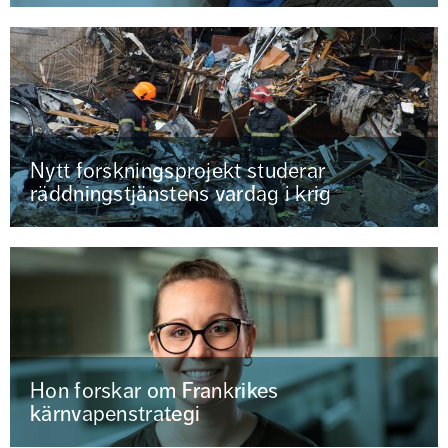
Nytt forskningsprojekt studerar
räddningstjänstens vardag i krig
Hon forskar om Frankrikes
kärnvapenstrategi