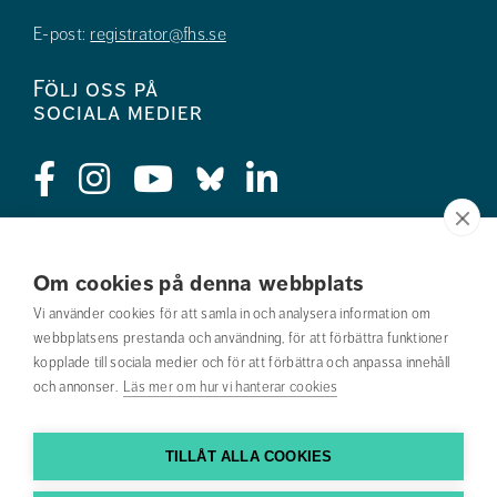
E-post:
registrator@fhs.se
Följ oss på
sociala medier
Press
Om cookies på denna webbplats
Jobba hos oss
Vi använder cookies för att samla in och analysera information om
webbplatsens prestanda och användning, för att förbättra funktioner
Nyhetsbrev
kopplade till sociala medier och för att förbättra och anpassa innehåll
och annonser.
Läs mer om hur vi hanterar cookies
Om webbplatsen
Kontakta oss
TILLÅT ALLA COOKIES
Hitta till oss