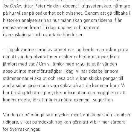
for Order
, tittar Peter Haldén, docent i krigsvetenskap, närmare 
på hur vi ser på osäkerhet och ovisshet. Genom att gå tillbaka i 
historien analyserar han hur människan genom tiderna, från 
renässansen fram till i dag, upplevt och hanterat 
överraskningar och oväntade händelser.
– Jag blev intresserad av ämnet när jag hörde människor prata 
om att världen blivit alltmer osäker och oförutsägbar. Men 
jämfört med vad? Om vi jämför med 1450-talet är världen 
absolut inte mer oförutsägbar i dag. Vi har tidtabeller som 
stämmer när vi ska ut och resa och vi kan skicka pengar till 
andra sidan jorden och vara säkra på att de kommer fram. Vi 
har tillgång till otroligt mycket information och möjligheter att 
kommunicera, för att nämna några exempel, säger han.
Världen är på många sätt mycket mer förutsägbar och stabil än 
tidigare, vilket paradoxalt nog kan göra att vi blir mer sårbara 
för överraskningar.