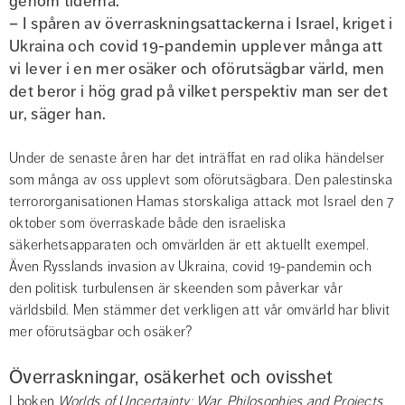
genom tiderna.
– I spåren av överraskningsattackerna i Israel, kriget i 
Ukraina och covid 19-pandemin upplever många att 
vi lever i en mer osäker och oförutsägbar värld, men 
det beror i hög grad på vilket perspektiv man ser det 
ur, säger han.
Under de senaste åren har det inträffat en rad olika händelser 
som många av oss upplevt som oförutsägbara. Den palestinska 
terrororganisationen Hamas storskaliga attack mot Israel den 7 
oktober som överraskade både den israeliska 
säkerhetsapparaten och omvärlden är ett aktuellt exempel. 
Även Rysslands invasion av Ukraina, covid 19-pandemin och 
den politisk turbulensen är skeenden som påverkar vår 
världsbild. Men stämmer det verkligen att vår omvärld har blivit 
mer oförutsägbar och osäker?
Överraskningar, osäkerhet och ovisshet
I boken 
Worlds of Uncertainty: War, Philosophies and Projects 