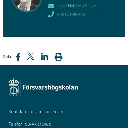
Peter.Halden@fhs.se
+46729748535
Dela:
Kontakta Försvarshögskolan
Telefon:
08-55342500