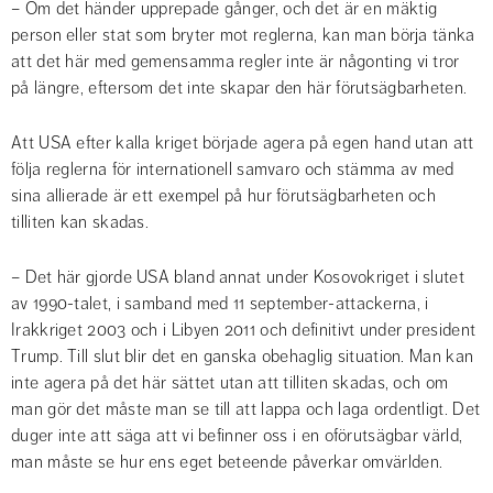
– Om det händer upprepade gånger, och det är en mäktig 
person eller stat som bryter mot reglerna, kan man börja tänka 
att det här med gemensamma regler inte är någonting vi tror 
på längre, eftersom det inte skapar den här förutsägbarheten.
Att USA efter kalla kriget började agera på egen hand utan att 
följa reglerna för internationell samvaro och stämma av med 
sina allierade är ett exempel på hur förutsägbarheten och 
tilliten kan skadas.
– Det här gjorde USA bland annat under Kosovokriget i slutet 
av 1990-talet, i samband med 11 september-attackerna, i 
Irakkriget 2003 och i Libyen 2011 och definitivt under president 
Trump. Till slut blir det en ganska obehaglig situation. Man kan 
inte agera på det här sättet utan att tilliten skadas, och om 
man gör det måste man se till att lappa och laga ordentligt. Det 
duger inte att säga att vi befinner oss i en oförutsägbar värld, 
man måste se hur ens eget beteende påverkar omvärlden.