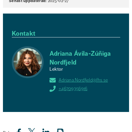
Senast uppdaterad:
2025-02-27
Kontakt
Adriana Ávila-Zúñiga
Nordfjeld
Lektor
Adriana.Nordfjeld@fhs.se
+46709356916