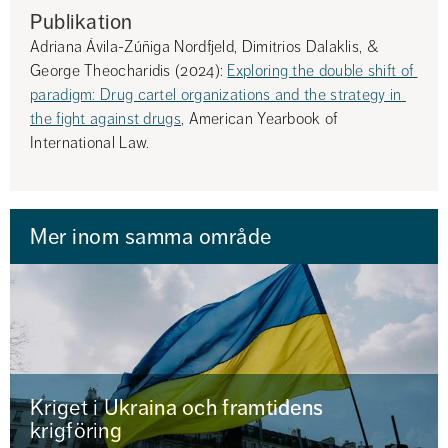
Publikation
Adriana Ávila-Zúñiga Nordfjeld, Dimitrios Dalaklis, & 
George Theocharidis (2024): 
Exploring the double shift of 
paradigm: Drug cartel organizations and the strategy in 
the fight against drugs
, American Yearbook of 
International Law.
Mer inom samma område
Kriget i Ukraina och framtidens
krigföring