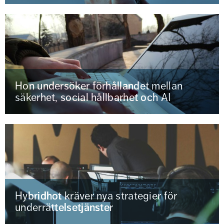
Hon undersöker förhållandet mellan
säkerhet, social hållbarhet och AI
Hybridhot kräver nya strategier för
underrättelsetjänster