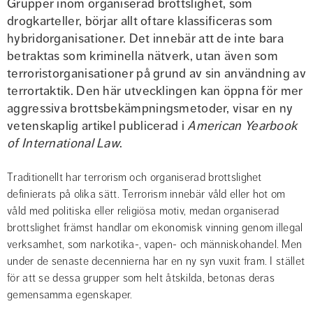
Grupper inom organiserad brottslighet, som 
drogkarteller, börjar allt oftare klassificeras som 
hybridorganisationer. Det innebär att de inte bara 
betraktas som kriminella nätverk, utan även som 
terroristorganisationer på grund av sin användning av 
terrortaktik. Den här utvecklingen kan öppna för mer 
aggressiva brottsbekämpningsmetoder, visar en ny 
vetenskaplig artikel publicerad i 
American Yearbook 
of International Law
.
Traditionellt har terrorism och organiserad brottslighet 
definierats på olika sätt. Terrorism innebär våld eller hot om 
våld med politiska eller religiösa motiv, medan organiserad 
brottslighet främst handlar om ekonomisk vinning genom illegal 
verksamhet, som narkotika-, vapen- och människohandel. Men 
under de senaste decennierna har en ny syn vuxit fram. I stället 
för att se dessa grupper som helt åtskilda, betonas deras 
gemensamma egenskaper.