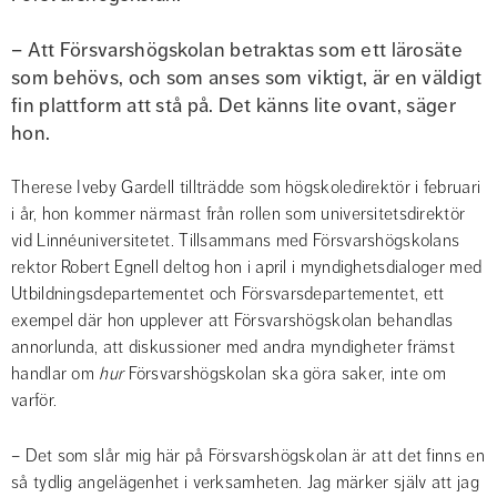
– Att Försvarshögskolan betraktas som ett lärosäte 
som behövs, och som anses som viktigt, är en väldigt 
fin plattform att stå på. Det känns lite ovant, säger 
hon.
Therese Iveby Gardell tillträdde som högskoledirektör i februari 
i år, hon kommer närmast från rollen som universitetsdirektör 
vid Linnéuniversitetet. Tillsammans med Försvarshögskolans 
rektor Robert Egnell deltog hon i april i myndighetsdialoger med 
Utbildningsdepartementet och Försvarsdepartementet, ett 
exempel där hon upplever att Försvarshögskolan behandlas 
annorlunda, att diskussioner med andra myndigheter främst 
handlar om 
hur
 Försvarshögskolan ska göra saker, inte om 
varför.
– Det som slår mig här på Försvarshögskolan är att det finns en 
så tydlig angelägenhet i verksamheten. Jag märker själv att jag 