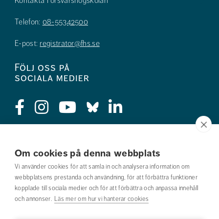
Kontakta Försvarshögskolan
Telefon:
08-55342500
E-post:
registrator@fhs.se
Följ oss på
sociala medier
Press
Om cookies på denna webbplats
Jobba hos oss
Vi använder cookies för att samla in och analysera information om
webbplatsens prestanda och användning, för att förbättra funktioner
Nyhetsbrev
kopplade till sociala medier och för att förbättra och anpassa innehåll
och annonser.
Läs mer om hur vi hanterar cookies
Om webbplatsen