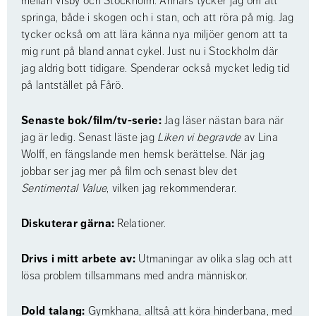
mellan Visby och Stockholm. Annars tycker jag om att 
springa, både i skogen och i stan, och att röra på mig. Jag 
tycker också om att lära känna nya miljöer genom att ta 
mig runt på bland annat cykel. Just nu i Stockholm där 
jag aldrig bott tidigare. Spenderar också mycket ledig tid 
på lantstället på Fårö.
Senaste bok/film/tv-serie:
 Jag läser nästan bara när 
jag är ledig. Senast läste jag 
Liken vi begravde
 av Lina 
Wolff, en fängslande men hemsk berättelse. När jag 
jobbar ser jag mer på film och senast blev det 
Sentimental Value
, vilken jag rekommenderar.
Diskuterar gärna:
 Relationer.
Drivs i mitt arbete av:
 Utmaningar av olika slag och att 
lösa problem tillsammans med andra människor.
Dold talang:
 Gymkhana, alltså att köra hinderbana, med 