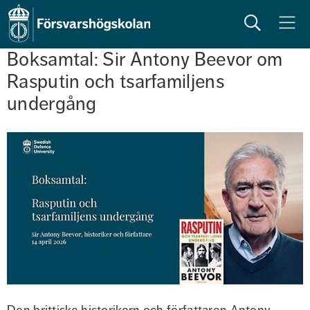
Sök
Meny
Boksamtal: Sir Antony Beevor om 
Rasputin och tsarfamiljens 
undergång
Den brittiske historikern och författaren Antony 