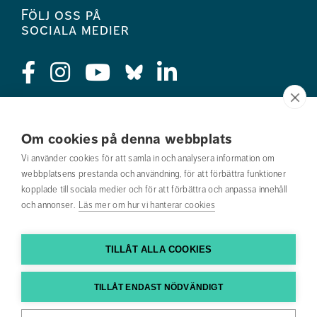
Följ oss på
sociala medier
Press
Om cookies på denna webbplats
Jobba hos oss
Vi använder cookies för att samla in och analysera information om
webbplatsens prestanda och användning, för att förbättra funktioner
Nyhetsbrev
kopplade till sociala medier och för att förbättra och anpassa innehåll
och annonser.
Läs mer om hur vi hanterar cookies
Om webbplatsen
Kontakta oss
TILLÅT ALLA COOKIES
Hitta till oss
TILLÅT ENDAST NÖDVÄNDIGT
Hitta din utbildning