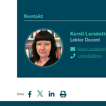
Kontakt
Kersti Larsdott
Lektor Docent
Kersti.Larsdotter
+46708286705
Dela: