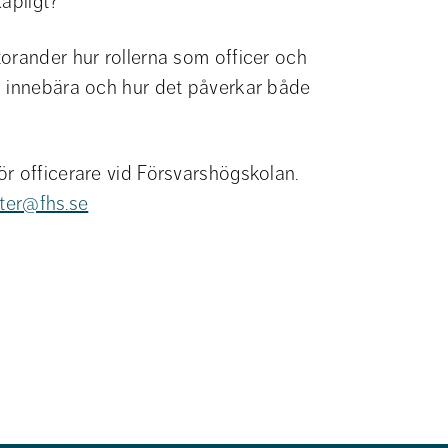
kapligt?
orander hur rollerna som officer och 
n innebära och hur det påverkar både 
r officerare vid Försvarshögskolan. 
tter@fhs.se