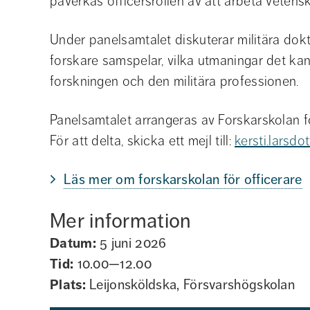
påverkas officersrollen av att arbeta vetens
Under panelsamtalet diskuterar militära dokt
forskare samspelar, vilka utmaningar det ka
forskningen och den militära professionen.
Panelsamtalet arrangeras av Forskarskolan fö
För att delta, skicka ett mejl till: 
kersti.larsdo
Läs mer om forskarskolan för officerare
Mer information
Datum:
5 juni 2026
Tid:
10.00—12.00
Plats:
Leijonsköldska, Försvarshögskolan