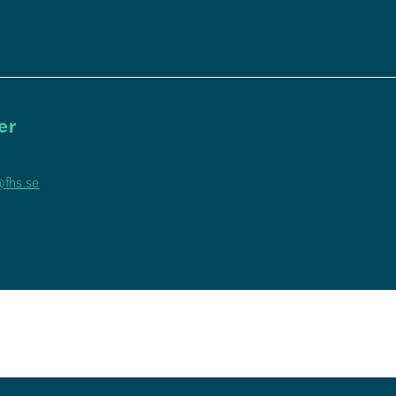
er
@fhs.se