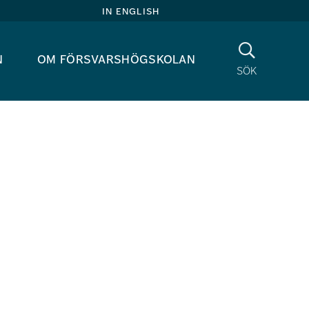
in english
Sök
n
om försvarshögskolan
sök