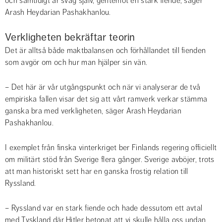
och samtidigt är svag själv, gentemot en stark fiende, säger 
Arash Heydarian Pashakhanlou.
Verkligheten bekräftar teorin
Det är alltså både maktbalansen och förhållandet till fienden 
som avgör om och hur man hjälper sin vän.
– Det här är vår utgångspunkt och när vi analyserar de två 
empiriska fallen visar det sig att vårt ramverk verkar stämma 
ganska bra med verkligheten, säger Arash Heydarian 
Pashakhanlou.
I exemplet från finska vinterkriget ber Finlands regering officiellt 
om militärt stöd från Sverige flera gånger. Sverige avböjer, trots 
att man historiskt sett har en ganska frostig relation till 
Ryssland.
– Ryssland var en stark fiende och hade dessutom ett avtal 
med Tyskland där Hitler betonat att vi skulle hålla oss undan. 