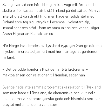
Sverige var vid den här tiden ganska svagt militärt och det 
skulle bli för kostsamt att bistå Finland på det sättet. Man var 
inte villig att gå i direkt krig, men hade en solidaritet med 
Finland som tog sig uttryck till exempel i volontärhjälp, 
insamlingar och stöd i form av ammunition och vapen, säger 
Arash Heydarian Pashakhanlou.
När Norge invaderades av Tyskland 1940 gav Sverige däremot 
mycket mindre stöd jämfört med hur man agerat gentemot 
Finland.
– Det berodde framför allt på de här två faktorerna – 
maktbalansen och relationen till fienden, säger han.
Sverige hade inte samma problematiska relation till Tyskland 
som man hade till Ryssland, de ekonomiska och kulturella 
relationerna var snarare ganska goda och historiskt sett har 
utbytet mellan länderna varit stort.