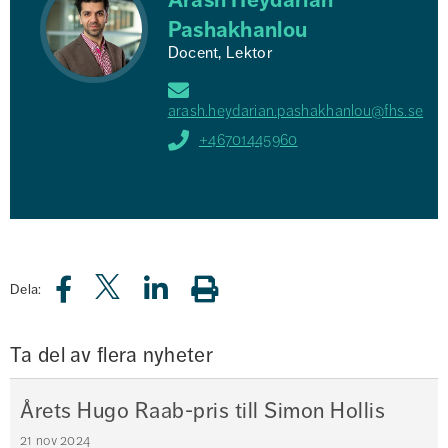
Pashakhanlou
Docent, Lektor
arash.heydarian.pashakhanlou@fhs.se
+46701445960
Dela:
Ta del av flera nyheter
Årets Hugo Raab-pris till Simon Hollis
21 nov 2024