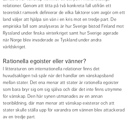
relationer. Genom att titta på två konkreta fall utifrån ett 
teoretiskt ramverk definierar de vilka faktorer som avgör om ett 
land väljer att hjälpa sin vän i en kris mot en tredje part. De 
empiriska fall som analyseras är hur Sverige bistod Finland mot 
Ryssland under finska vinterkriget samt hur Sverige agerade 
när Norge blev invaderade av Tyskland under andra 
världskriget.
Rationella egoister eller vänner?
I litteraturen om internationella relationer finns det 
huvudsakligen två spår när det handlar om vänskapsband 
mellan stater. Det ena menar att stater är rationella egoister 
som bara bryr sig om sig själva och där det inte finns utrymme 
för vänskap. Den här synen utmanades av en annan 
teoribildning, där man menar att vänskap existerar och att 
stater skulle ställa upp för varandra om vännen blev attackerad 
av en tredje part.