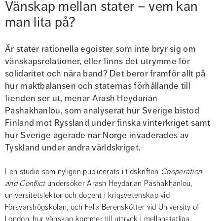
Vänskap mellan stater – vem kan 
man lita på?
Är stater rationella egoister som inte bryr sig om 
vänskapsrelationer, eller finns det utrymme för 
solidaritet och nära band? Det beror framför allt på 
hur maktbalansen och staternas förhållande till 
fienden ser ut, menar Arash Heydarian 
Pashakhanlou, som analyserat hur Sverige bistod 
Finland mot Ryssland under finska vinterkriget samt 
hur Sverige agerade när Norge invaderades av 
Tyskland under andra världskriget.
I en studie som nyligen publicerats i tidskriften 
Cooperation 
and Conflict
 undersöker Arash Heydarian Pashakhanlou, 
universitetslektor och docent i krigsvetenskap vid 
Försvarshögskolan, och Felix Berenskötter vid University of 
London, hur vänskap kommer till uttryck i mellanstatliga 