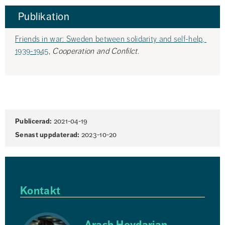
 Publikation
Friends in war: Sweden between solidarity and self-help, 
1939-1945
, 
Cooperation and Confilct
.
Sidinformation
Publicerad:
2021-04-19
Senast uppdaterad:
2023-10-20
Kontakt
Arash Heydarian