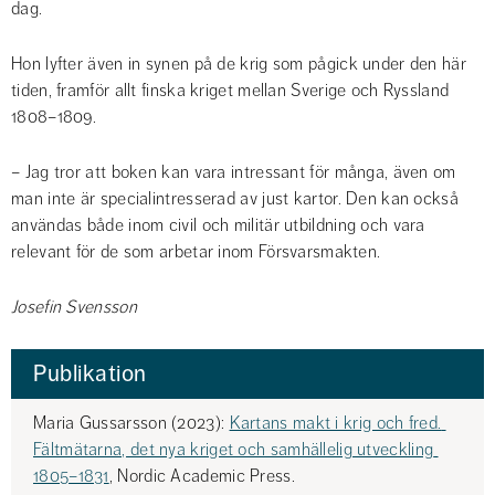
dag.
Hon lyfter även in synen på de krig som pågick under den här 
tiden, framför allt finska kriget mellan Sverige och Ryssland 
1808–1809.
– Jag tror att boken kan vara intressant för många, även om 
man inte är specialintresserad av just kartor. Den kan också 
användas både inom civil och militär utbildning och vara 
relevant för de som arbetar inom Försvarsmakten.
Josefin Svensson
Publikation
Maria Gussarsson (2023): 
Kartans makt i krig och fred. 
Fältmätarna, det nya kriget och samhällelig utveckling 
1805–1831
, Nordic Academic Press.