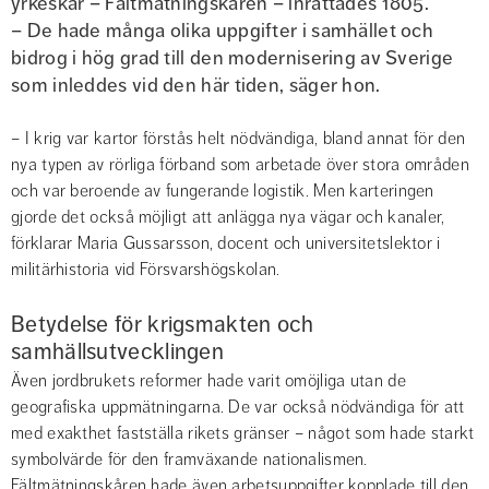
yrkeskår – Fältmätningskåren – inrättades 1805.
– De hade många olika uppgifter i samhället och 
bidrog i hög grad till den modernisering av Sverige 
som inleddes vid den här tiden, säger hon.
– I krig var kartor förstås helt nödvändiga, bland annat för den 
nya typen av rörliga förband som arbetade över stora områden 
och var beroende av fungerande logistik. Men karteringen 
gjorde det också möjligt att anlägga nya vägar och kanaler, 
förklarar Maria Gussarsson, docent och universitetslektor i 
militärhistoria vid Försvarshögskolan.
Betydelse för krigsmakten och 
samhällsutvecklingen
Även jordbrukets reformer hade varit omöjliga utan de 
geografiska uppmätningarna. De var också nödvändiga för att 
med exakthet fastställa rikets gränser – något som hade starkt 
symbolvärde för den framväxande nationalismen. 
Fältmätningskåren hade även arbetsuppgifter kopplade till den 