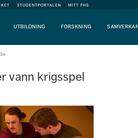
eket
studentportalen
mitt fhs
utbildning
forskning
samverka
die
r vann krigsspel 