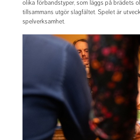
olika förbandstyper, som läggs på brädets 
tillsammans utgör slagfältet. Spelet är utvec
spelverksamhet.