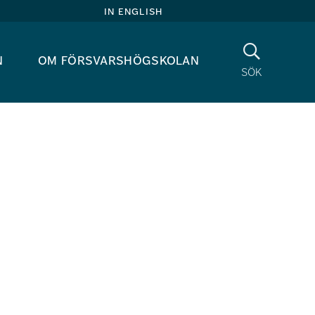
in english
Sök
n
om försvarshögskolan
sök