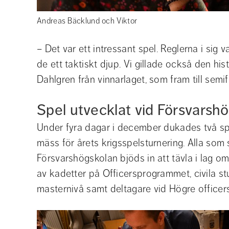
Andreas Bäcklund och Viktor
– Det var ett intressant spel. Reglerna i sig v
de ett taktiskt djup. Vi gillade också den hist
Dahlgren från vinnarlaget, som fram till semi
Spel utvecklat vid Försvarsh
Under fyra dagar i december dukades två sp
mäss för årets krigsspelsturnering. Alla som 
Försvarshögskolan bjöds in att tävla i lag om 
av kadetter på Officersprogrammet, civila s
masternivå samt deltagare vid Högre office