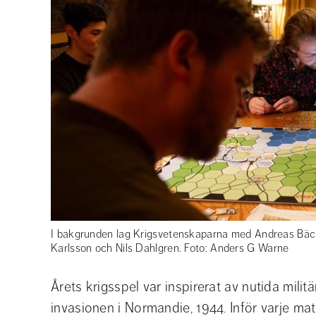
I bakgrunden lag Krigsvetenskaparna med Andreas Bäck
Karlsson och Nils Dahlgren. Foto: Anders G Warne
Årets krigsspel var inspirerat av nutida milit
invasionen i Normandie, 1944. Inför varje mat