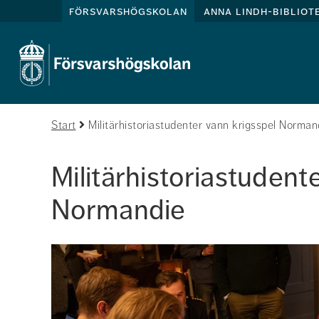
försvarshögskolan
anna lindh-bibliot
Start
Militärhistoriastudenter vann krigsspel Norman
Militärhistoriastudente
Normandie