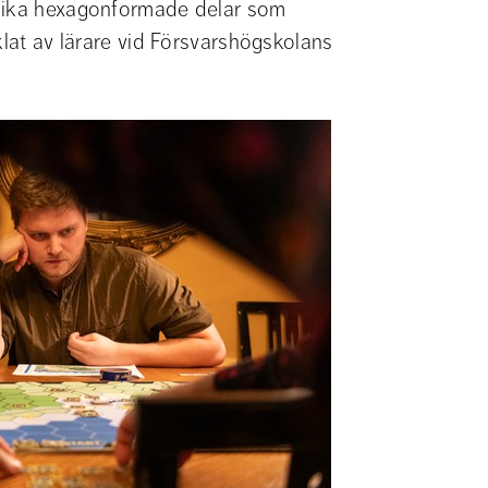
olika hexagonformade delar som 
klat av lärare vid Försvarshögskolans 