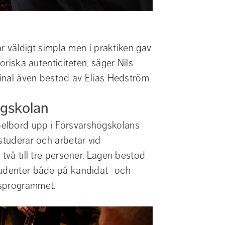
ar väldigt simpla men i praktiken gav 
oriska autenticiteten, säger Nils 
final även bestod av Elias Hedström.
ögskolan
elbord upp i Försvarshögskolans 
studerar och arbetar vid 
två till tre personer. Lagen bestod 
tudenter både på kandidat- och 
rsprogrammet.