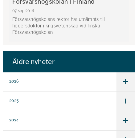
Försvarshögskolan i Finland
07 sep 2018
Försvarshögskolans rektor har utnämnts till
hedersdoktor i krigsvetenskap vid finska
Försvarshögskolan.
Enmark
och
Niinistö
Äldre nyheter
2026
Under
för
2026
2025
Under
för
2025
2024
Under
för
2024