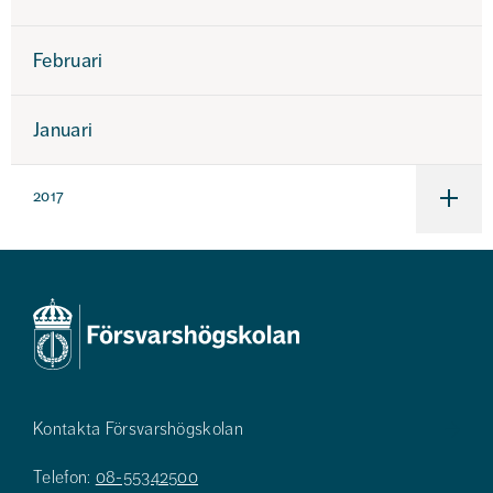
Februari
Januari
2017
Under
för
2017
Kontakta Försvarshögskolan
Telefon:
08-55342500