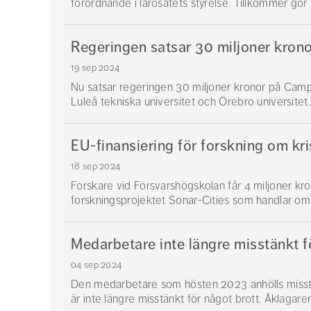
förordnande i lärosätets styrelse. Tillkommer gör k
Regeringen satsar 30 miljoner kron
19 sep 2024
Nu satsar regeringen 30 miljoner kronor på Campus
Luleå tekniska universitet och Örebro universitet. 
EU-finansiering för forskning om kr
18 sep 2024
Forskare vid Försvarshögskolan får 4 miljoner kro
forskningsprojektet Sonar-Cities som handlar om 
Medarbetare inte längre misstänkt fö
04 sep 2024
Den medarbetare som hösten 2023 anhölls misstä
är inte längre misstänkt för något brott. Åklagaren 