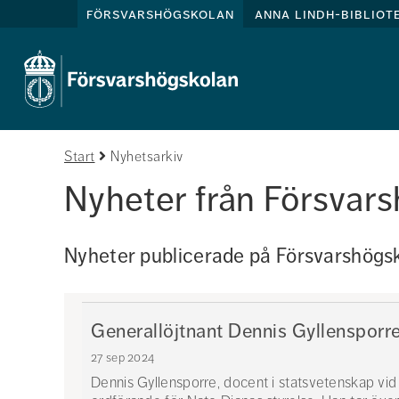
försvarshögskolan
anna lindh-bibliot
Start
Nyhetsarkiv
Nyheter från Försvar
Nyheter publicerade på Försvarshögsk
Generallöjtnant Dennis Gyllensporre
27 sep 2024
Dennis Gyllensporre, docent i statsvetenskap vid