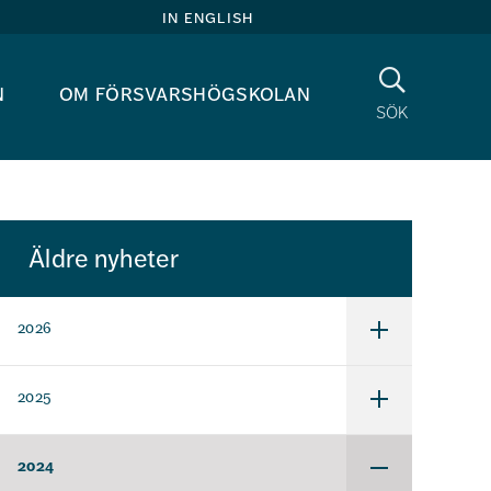
in english
Sök
n
om försvarshögskolan
sök
Äldre nyheter
2026
Undermeny
för
2026
2025
Undermeny
för
2025
2024
Undermeny