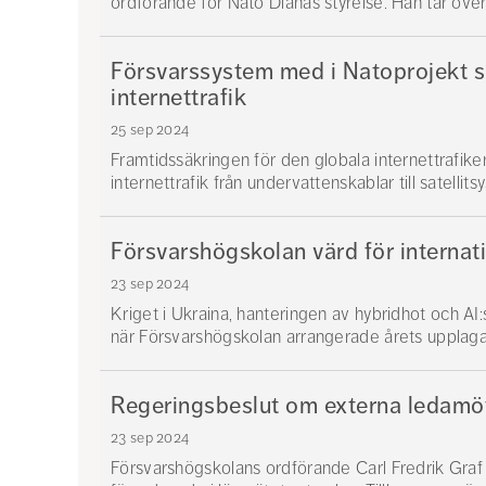
ordförande för Nato Dianas styrelse. Han tar över
Försvarssystem med i Natoprojekt s
internettrafik
25 sep 2024
Framtidssäkringen för den globala internettrafike
internettrafik från undervattenskablar till satellitsys
Försvarshögskolan värd för internat
23 sep 2024
Kriget i Ukraina, hanteringen av hybridhot och 
när Försvarshögskolan arrangerade årets upplaga a
Regeringsbeslut om externa ledamöt
23 sep 2024
Försvarshögskolans ordförande Carl Fredrik Graf 