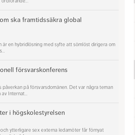
 ordförande...
om ska framtidssäkra global
n är en hybridlösning med syfte att sömlöst dirigera om
...
ionell försvarskonferens
AI:s påverkan på försvarsdomänen. Det var några teman
v Internat...
er i högskolestyrelsen
och ytterligare sex externa ledamöter får förnyat