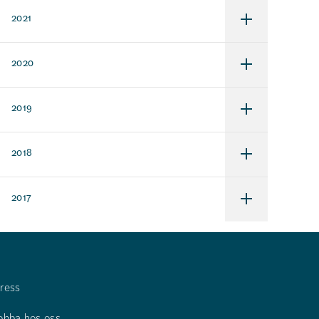
2022
2021
Undermeny
för
2021
2020
Undermeny
för
2020
2019
Undermeny
för
2019
2018
Undermeny
för
2018
2017
Undermeny
för
2017
ress
obba hos oss