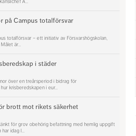
anslichef A...
or på Campus totalförsvar
 totalförsvar – ett initiativ av Försvarshögskolan,
Målet är...
isberedskap i städer
nor över en treårsperiod i bidrag för
hur krisberedskapen i eur...
r brott mot rikets säkerhet
nkt för grov obehörig befattning med hemlig uppgift
har idag l...